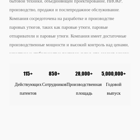
бытовой техники, объединяющей проектирование, НИОКР,
производство, продажи и послепродажное обслуживание.
Компания сосредоточена на разработке и производстве
паровых утюгов, таких как паровые утюги, паровые
отпариватели и паровые утюги. Компания имеет достаточные
производственные мощности и высокий контроль над ценами,
качеством и стабильностью поставок сырья, что создает основу
для непрерывного производства. Компания строго выполняет
процедуры отбора и проверки поставщиков сырья,
115+
850+
28,000+
5,000,000+
тестирования входящих материалов и сравнения входящих
Действующих
Сотрудников
Производственная
Годовой
материалов. Высококачественное проектирование
патентов
площадь
выпуск
производственных процессов и контроль программы делают
каждую партию продукции более стабильной и
прослеживаемой, что позволяет получать высокоэффективный
контроль производства. Индивидуальные заказы и OEM/ODM
портативных паровых утюгов для путешествий, дома и